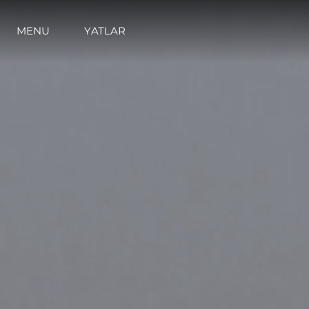
MENU
YATLAR