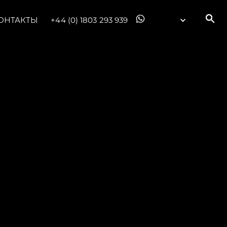
ОНТАКТЫ
+44 (0) 1803 293 939
ния
аж
ции
я
а
ие
ur Boat