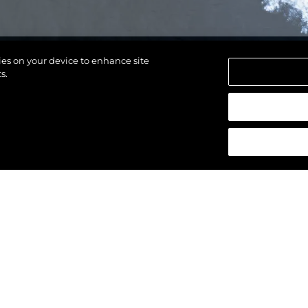
kies on your device to enhance site
s.
щены.