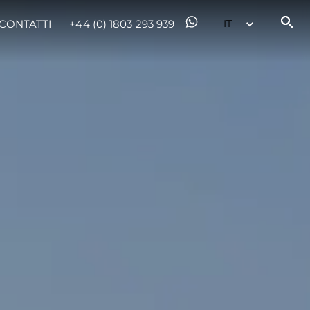
CONTATTI
+44 (0) 1803 293 939