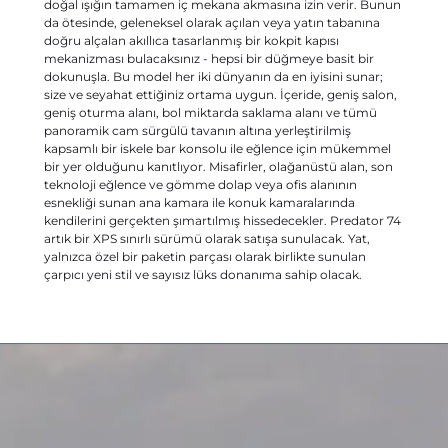
doğal ışığın tamamen iç mekana akmasına izin verir. Bunun
da ötesinde, geleneksel olarak açılan veya yatın tabanına
doğru alçalan akıllıca tasarlanmış bir kokpit kapısı
mekanizması bulacaksınız - hepsi bir düğmeye basit bir
dokunuşla. Bu model her iki dünyanın da en iyisini sunar;
size ve seyahat ettiğiniz ortama uygun. İçeride, geniş salon,
geniş oturma alanı, bol miktarda saklama alanı ve tümü
panoramik cam sürgülü tavanın altına yerleştirilmiş
kapsamlı bir iskele bar konsolu ile eğlence için mükemmel
bir yer olduğunu kanıtlıyor. Misafirler, olağanüstü alan, son
teknoloji eğlence ve gömme dolap veya ofis alanının
esnekliği sunan ana kamara ile konuk kamaralarında
kendilerini gerçekten şımartılmış hissedecekler. Predator 74
artık bir XPS sınırlı sürümü olarak satışa sunulacak. Yat,
yalnızca özel bir paketin parçası olarak birlikte sunulan
çarpıcı yeni stil ve sayısız lüks donanıma sahip olacak.