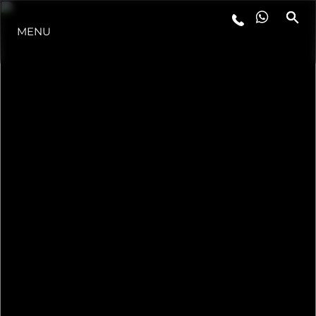
MENU
YAŞAM ŞEKLİ
YENILIK
ŞİRKET
EKIP
MİRAS
TEKNENIZIN PIYASA DEĞERINI