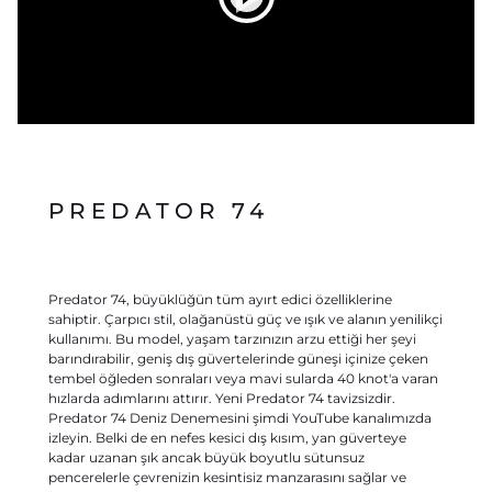
PREDATOR 74
Predator 74, büyüklüğün tüm ayırt edici özelliklerine
sahiptir. Çarpıcı stil, olağanüstü güç ve ışık ve alanın yenilikçi
kullanımı. Bu model, yaşam tarzınızın arzu ettiği her şeyi
barındırabilir, geniş dış güvertelerinde güneşi içinize çeken
tembel öğleden sonraları veya mavi sularda 40 knot'a varan
hızlarda adımlarını attırır. Yeni Predator 74 tavizsizdir.
Predator 74 Deniz Denemesini şimdi YouTube kanalımızda
izleyin. Belki de en nefes kesici dış kısım, yan güverteye
kadar uzanan şık ancak büyük boyutlu sütunsuz
pencerelerle çevrenizin kesintisiz manzarasını sağlar ve