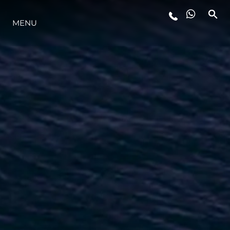
MENU
STYL ŻYCIA
INNOWACJA
PRZEDSIĘBIORSTWO
ZESPÓŁ
TRADYCJA
WYCEŃ SWOJĄ ŁÓDŹ