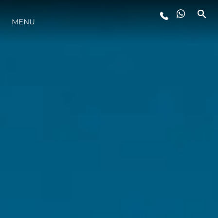
MENU
STYL ŻYCIA
INNOWACJA
PRZEDSIĘBIORSTWO
ZESPÓŁ
TRADYCJA
WYCEŃ SWOJĄ ŁÓDŹ