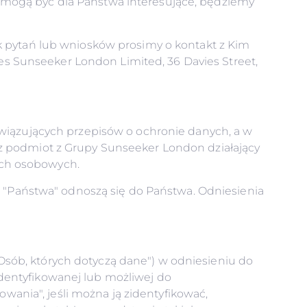
 mogą być dla Państwa interesujące, będziemy
k pytań lub wniosków prosimy o kontakt z Kim
 Sunseeker London Limited, 36 Davies Street,
owiązujących przepisów o ochronie danych, a w
ez podmiot z Grupy Sunseeker London działający
ych osobowych.
ub "Państwa" odnoszą się do Państwa. Odniesienia
sób, których dotyczą dane") w odniesieniu do
dentyfikowanej lub możliwej do
owania", jeśli można ją zidentyfikować,