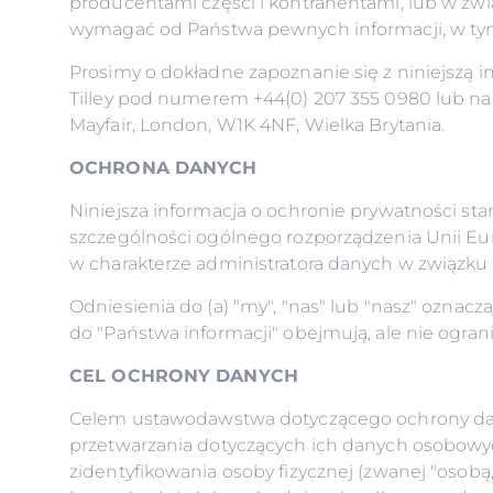
producentami części i kontrahentami, lub w zw
wymagać od Państwa pewnych informacji, w ty
Prosimy o dokładne zapoznanie się z niniejszą 
Tilley pod numerem +44(0) 207 355 0980 lub n
Mayfair, London, W1K 4NF, Wielka Brytania.
OCHRONA DANYCH
Niniejsza informacja o ochronie prywatności st
szczególności ogólnego rozporządzenia Unii Eu
w charakterze administratora danych w związk
Odniesienia do (a) "my", "nas" lub "nasz" oznac
do "Państwa informacji" obejmują, ale nie ogra
CEL OCHRONY DANYCH
Celem ustawodawstwa dotyczącego ochrony danyc
przetwarzania dotyczących ich danych osobowyc
zidentyfikowania osoby fizycznej (zwanej "osobą,