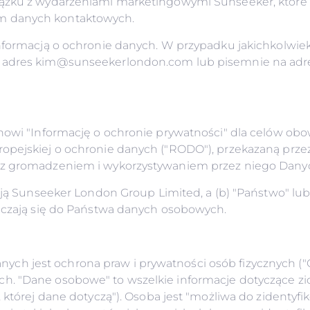
iązku z wydarzeniami marketingowymi Sunseeker, które
m danych kontaktowych.
informacją o ochronie danych. W przypadku jakichkolwie
a adres kim@sunseekerlondon.com lub pisemnie na adres
anowi "Informację o ochronie prywatności" dla celów ob
ropejskiej o ochronie danych ("RODO"), przekazaną prz
u z gromadzeniem i wykorzystywaniem przez niego Dan
zają Sunseeker London Group Limited, a (b) "Państwo" l
niczają się do Państwa danych osobowych.
h jest ochrona praw i prywatności osób fizycznych ("O
h. "Dane osobowe" to wszelkie informacje dotyczące zi
 której dane dotyczą"). Osoba jest "możliwa do zidentyfik