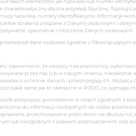
wie takich elementów jak nazwisko lub numer identyfika
 charakterystyczny dla (na przykład) fizycznej, fizjologic
ują nazwiska, numery identyfikacyjne, informacje kon
szelkie działania związane z Danymi osobowymi i obejmu
zystywanie, ujawnianie i niszczenie Danych osobowych.
przetwarzał dane osobowe zgodnie z Obowiązującymi p
elu zapewnienie, że wszyscy nasi pracownicy, wykonawcy
owywane przez nas lub w naszym imieniu, niezależnie o
pisów o ochronie danych i przestrzegają ich. Wszyscy 
iczo takie same jak te określone w RODO, co wymaga m
posób przejrzysty; gromadzone w celach zgodnych z praw
graniczone do informacji niezbędnych do celów przetwarz
awiane; przechowywane przez okres nie dłuższy niż je
nym lub niezgodnym z prawem przetwarzaniem oraz prz