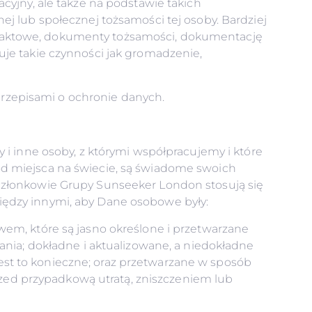
cyjny, ale także na podstawie takich
znej lub społecznej tożsamości tej osoby. Bardziej
taktowe, dokumenty tożsamości, dokumentację
je takie czynności jak gromadzenie,
rzepisami o ochronie danych.
 i inne osoby, z którymi współpracujemy i które
d miejsca na świecie, są świadome swoich
członkowie Grupy Sunseeker London stosują się
iędzy innymi, aby Dane osobowe były:
em, które są jasno określone i przetwarzane
ania; dokładne i aktualizowane, a niedokładne
st to konieczne; oraz przetwarzane w sposób
ed przypadkową utratą, zniszczeniem lub