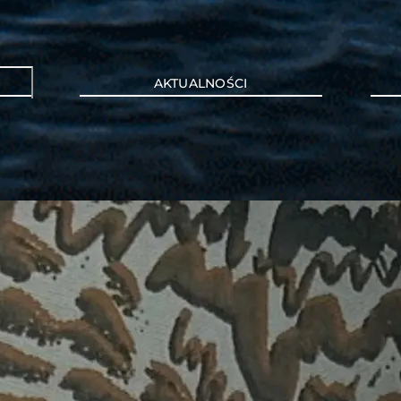
AKTUALNOŚCI