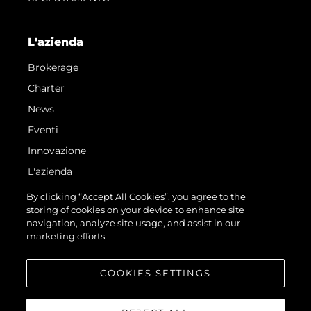
L'azienda
Brokerage
Charter
News
Eventi
Innovazione
L'azienda
Il Team
By clicking “Accept All Cookies”, you agree to the
storing of cookies on your device to enhance site
Lifestyle
navigation, analyze site usage, and assist in our
Heritage
marketing efforts.
Valuta La Tua Imbarcazione
COOKIES SETTINGS