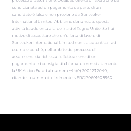
processo di assunzione. Qualsiasi offerta di lavoro che sia
condizionata ad un pagamento da parte di un
candidato è falsa e non proviene da Sunseeker
International Limited. Abbiamo denunciato questa
attività fraudolenta alla polizia del Regno Unito. Se hai
motivo di sospettare che un'offerta di lavoro di
Sunseeker International Limited non sia autentica - ad
esempio perchè, nell’ambito del processo di
assunzione, sia richiesta l'effettuazione di un
pagamento - si consiglia di chiamare immediatamente
la UK Action Fraud al numero +44(0) 300 123 2040,
citando il numero di riferimento NFRC170601908960.