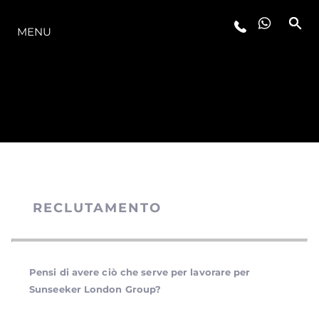
LA GAMMA
MENU
RECLUTAMENTO
Pensi di avere ciò che serve per lavorare per
Sunseeker London Group?