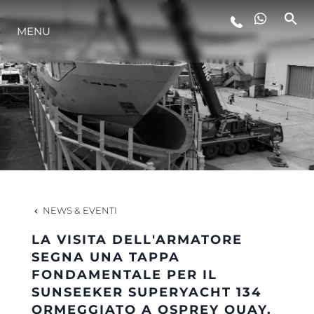
MENU
LIFESTYLE
INNOVAZIONE
L'AZIENDA
IL TEAM
NEWS & EVENTI
LA VISITA DELL'ARMATORE
HERITAGE
SEGNA UNA TAPPA
FONDAMENTALE PER IL
SUNSEEKER SUPERYACHT 134
VALUTA LA TUA IMBARCAZIONE
ORMEGGIATO A OSPREY QUAY.