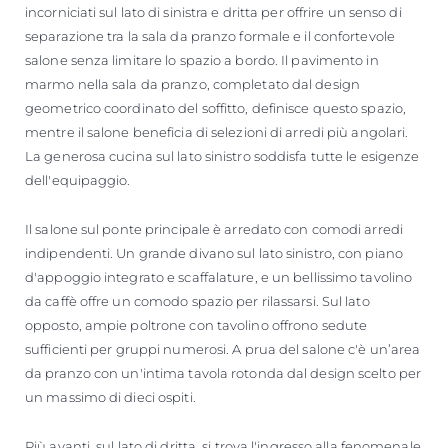
incorniciati sul lato di sinistra e dritta per offrire un senso di
separazione tra la sala da pranzo formale e il confortevole
salone senza limitare lo spazio a bordo. Il pavimento in
marmo nella sala da pranzo, completato dal design
geometrico coordinato del soffitto, definisce questo spazio,
mentre il salone beneficia di selezioni di arredi più angolari.
La generosa cucina sul lato sinistro soddisfa tutte le esigenze
dell'equipaggio.
Il salone sul ponte principale è arredato con comodi arredi
indipendenti. Un grande divano sul lato sinistro, con piano
d'appoggio integrato e scaffalature, e un bellissimo tavolino
da caffè offre un comodo spazio per rilassarsi. Sul lato
opposto, ampie poltrone con tavolino offrono sedute
sufficienti per gruppi numerosi. A prua del salone c'è un’area
da pranzo con un'intima tavola rotonda dal design scelto per
un massimo di dieci ospiti.
Più avanti, sul lato di dritta, si trova l'ingresso alla fenomenale