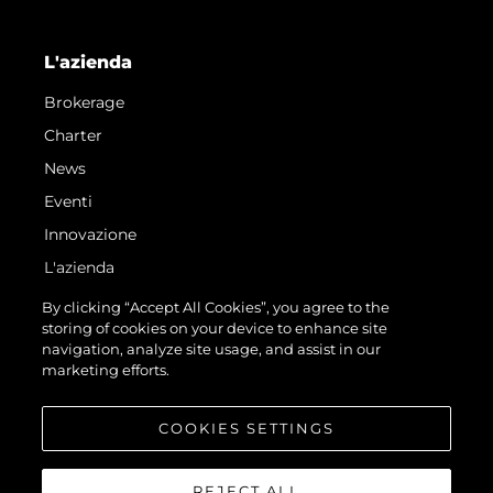
L'azienda
Brokerage
Charter
News
Eventi
Innovazione
L'azienda
Il Team
By clicking “Accept All Cookies”, you agree to the
storing of cookies on your device to enhance site
Lifestyle
navigation, analyze site usage, and assist in our
Heritage
marketing efforts.
Valuta La Tua Imbarcazione
COOKIES SETTINGS
REJECT ALL