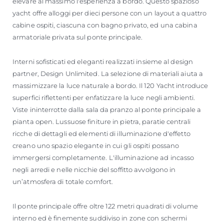
elevare al massimo l'esperienza a bordo. Questo spazioso
yacht offre alloggi per dieci persone con un layout a quattro
cabine ospiti, ciascuna con bagno privato, ed una cabina
armatoriale privata sul ponte principale.
Interni sofisticati ed eleganti realizzati insieme al design
partner, Design Unlimited. La selezione di materiali aiuta a
massimizzare la luce naturale a bordo. Il 120 Yacht introduce
superfici riflettenti per enfatizzare la luce negli ambienti.
Viste ininterrotte dalla sala da pranzo al ponte principale a
pianta open. Lussuose finiture in pietra, paratie centrali
ricche di dettagli ed elementi di illuminazione d'effetto
creano uno spazio elegante in cui gli ospiti possano
immergersi completamente. L'illuminazione ad incasso
negli arredi e nelle nicchie del soffitto avvolgono in
un’atmosfera di totale comfort.
Il ponte principale offre oltre 122 metri quadrati di volume
interno ed è finemente suddiviso in zone con schermi