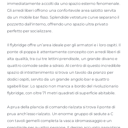
immediatamente accolti da uno spazio esterno fenomenale.
Gli arredi liberi offrono una confortevole area salotto servita
da un mobile bar fisso. Splendide vetrature curve separano il
pozzetto dall'interno, offrendo uno spazio ultra privato
perfetto per socializzare.
Il flybridge offre un’area ideale per gli armatori e i loro ospiti. Il
ponte di poppa è attentamente concepito con arredi liberi di
alta qualità, tra cui tre lettini prendisole, un grande divano e
quattro comode sedie a sdraio. Al centro di questo incredibile
spazio di intrattenimento si trova un tavolo da pranzo per
dodici ospiti, servito da un grande angolo bar e quattro
sgabelli bar. Lo spazio non manca a bordo del rivoluzionario
flybridge, con oltre 71 metri quadrati di superficie abitabile.
A prua della plancia di comando rialzata si trova il ponte di
prua anch’esso rialzato. Un enorme gruppo di sedute a C
con tavoli gemelli completa la vasca idromassaggio e un
prendisole per quattro persone. Il design accurato garantisce