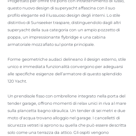
Progettato per offrire tre ponti con intrattenimento di lusso,
questo nuovo design di superyacht affascina con il suo
profilo elegante ed il lussuoso design degli interni. Lo stile
distintivo di Sunseeker traspare, distinguendolo dagli altri
superyacht della sua categoria con un ampio pozzetto di
poppa, un impressionante flybridge e una cabina
armatoriale mozzafiato sul ponte principale.
Forme geometriche audaci delineano il design esterno, stile
unico e immediata funzionalità convergono per adeguarsi
alle specifiche esigenze dell’armatore di questo splendido
120 Yacht.
Un prendisole fisso con ombrellone integrato nella porta del
tender garage, offrono momenti di relax unici in riva al mare
sulla plancetta bagno idraulica. Un tender di sei metri e due
moto d'acqua trovano alloggio nel garage. I cancelletti di
sicurezza vetrati si aprono su quella che può essere descritta
solo come una terrazza da attico. Gli ospiti vengono