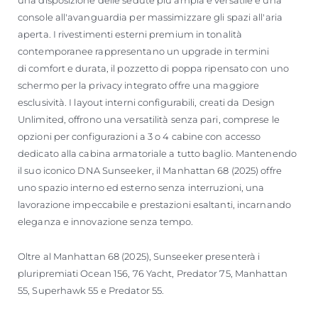
una disposizione delle sedute più ampia e versatile e una
console all'avanguardia per massimizzare gli spazi all'aria
aperta. I rivestimenti esterni premium in tonalità
contemporanee rappresentano un upgrade in termini
di comfort e durata, il pozzetto di poppa ripensato con uno
schermo per la privacy integrato offre una maggiore
esclusività. I layout interni configurabili, creati da Design
Unlimited, offrono una versatilità senza pari, comprese le
opzioni per configurazioni a 3 o 4 cabine con accesso
dedicato alla cabina armatoriale a tutto baglio. Mantenendo
il suo iconico DNA Sunseeker, il Manhattan 68 (2025) offre
uno spazio interno ed esterno senza interruzioni, una
lavorazione impeccabile e prestazioni esaltanti, incarnando
eleganza e innovazione senza tempo.
Oltre al Manhattan 68 (2025), Sunseeker presenterà i
pluripremiati Ocean 156, 76 Yacht, Predator 75, Manhattan
55, Superhawk 55 e Predator 55.