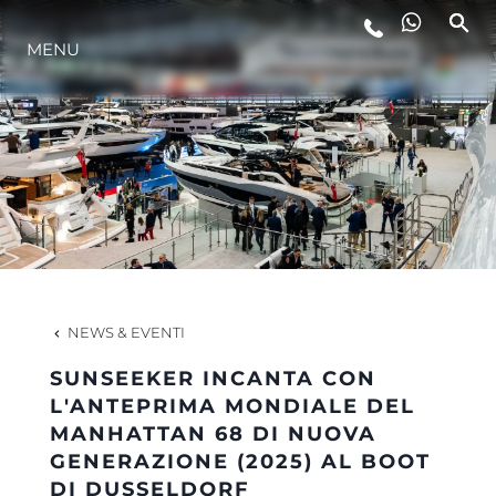
MENU
LIFESTYLE
INNOVAZIONE
L'AZIENDA
IL TEAM
NEWS & EVENTI
SUNSEEKER INCANTA CON
HERITAGE
L'ANTEPRIMA MONDIALE DEL
MANHATTAN 68 DI NUOVA
GENERAZIONE (2025) AL BOOT
VALUTA LA TUA IMBARCAZIONE
DI DUSSELDORF