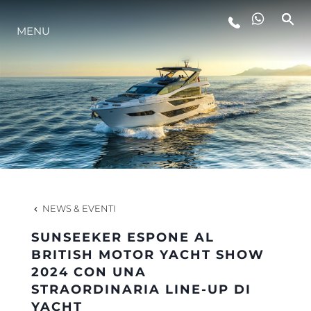
MENU
LIFESTYLE
INNOVAZIONE
L'AZIENDA
IL TEAM
NEWS & EVENTI
SUNSEEKER ESPONE AL
HERITAGE
BRITISH MOTOR YACHT SHOW
2024 CON UNA
STRAORDINARIA LINE-UP DI
VALUTA LA TUA IMBARCAZIONE
YACHT