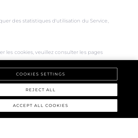
r des statistiques d'utilisation du Service,
les cookies, veuillez consulter les pages
eut-être pas utiliser toutes les fonctionnalités
COOKIES SETTINGS
s pourraient ne pas s'afficher correctement.
REJECT ALL
ACCEPT ALL COOKIES