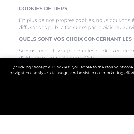
COOKIES DE TIERS
En plus de nos propres cookies, nous pouvons ég
diffuser des publicités sur et par le biais du Servi
QUELS SONT VOS CHOIX CONCERNANT LES
Si vous souhaitez supprimer les cookies ou dema
d'aide de votre navigateur Web.
By clicking “Accept All Cookies”, you agree to the storing of coo
Veuillez noter cependant que si vous supprimez l
navigation, analyze site usage, and assist in our marketing effort
que nous proposons, vous ne pourrez peut-être p
© 2026 Sunseeker London Group.Tous les droits sont