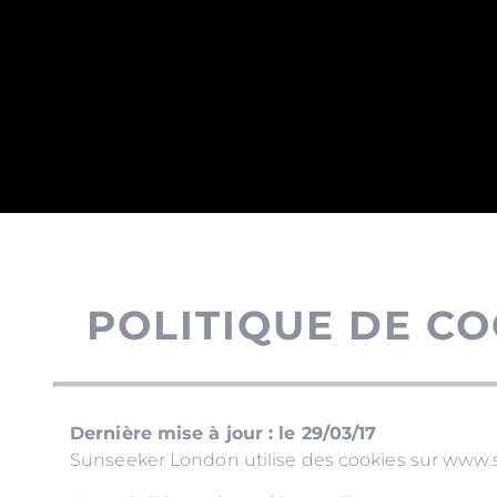
POLITIQUE DE CO
Dernière mise à jour : le 29/03/17
Sunseeker London utilise des cookies sur www.su