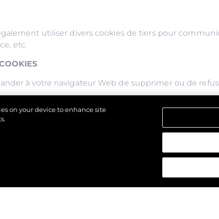
alement utiliser divers cookies de tiers pour communique
ce, etc.
 COOKIES
nder à votre navigateur Web de supprimer ou de refuser 
kies on your device to enhance site
es cookies ou refusez de les accepter, vous ne pourrez p
s.
as enregistrer vos préférences et certaines de nos page
 réservés.