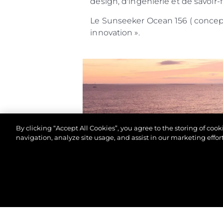
design, d'ingénierie et de savoir
Le Sunseeker Ocean 156 ( concept
innovation ».
By clicking “Accept All Cookies”, you agree to the storing of coo
navigation, analyze site usage, and assist in our marketing effort
© 2026 Sunseeker London Group.Tous les droits sont