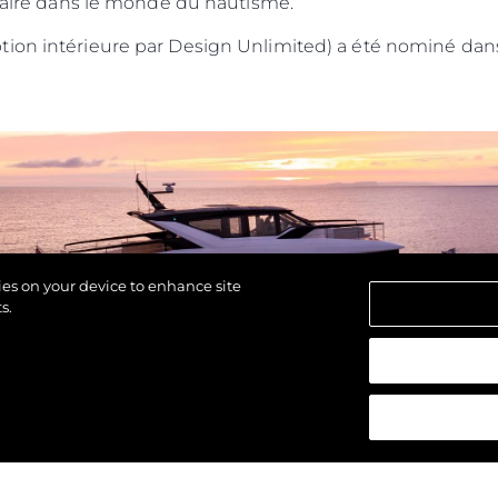
-faire dans le monde du nautisme.
ion intérieure par Design Unlimited) a été nominé dans 
kies on your device to enhance site
s.
 réservés.