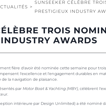
Notre Éq
SUNSEEKER CÉLÈBRE TROI
CTUALITÉS
>
Style De
PRESTIGIEUX INDUSTRY A
Notre Hé
Estimez 
ÉLÈBRE TROIS NOMI
X INDUSTRY AWARDS
ment fière d'avoir été nominée cette semaine pour tro
ompensent l'excellence et l'engagement durables en mat
e de la navigation de plaisance.
résentés par
Motor Boat & Yachting (MBY)
, célèbrent l'
eur.
eption intérieure par Design Unlimited) a été nominé da