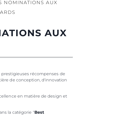
uipe
S NOMINATIONS AUX
 Vie
WARDS
ritage
Votre Bateau
NATIONS AUX
is prestigieuses récompenses de
ière de conception, d'innovation
excellence en matière de design et
ns la catégorie "
Best