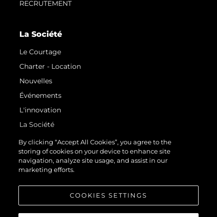
RECRUTEMENT
La Société
Le Courtage
Charter - Location
Nouvelles
Événements
L'innovation
La Société
Notre Équipe
By clicking “Accept All Cookies”, you agree to the
storing of cookies on your device to enhance site
Style De Vie
navigation, analyze site usage, and assist in our
Notre Héritage
marketing efforts.
Estimez Votre Bateau
COOKIES SETTINGS