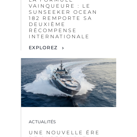
EXPLOREZ
By clicking “Accept All Cookies”, you agree to the
storing of cookies on your device to enhance site
navigation, analyze site usage, and assist in our
ACTUALITÉS
marketing efforts.
UNE NOUVELLE ÉRE
COOKIES SETTINGS
DE SUPERYACHT :
SUNSEEKER DÉVOILE
LE TOUT DERNIER
REJECT ALL
PROJET
RÉVOLUTIONNAIRE LE
120 YACHT
ACCEPT ALL COOKIES
EXPLOREZ