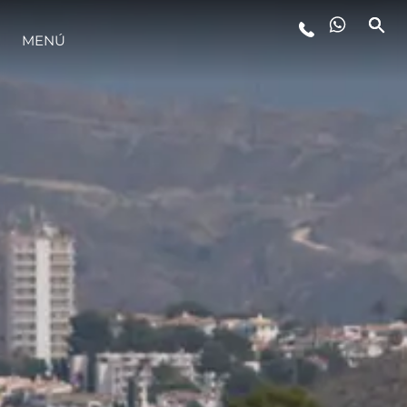
MENÚ
ESTILO DE VIDA
INNOVACIÓN
¿QUIÉNES SOMOS?
EL EQUIPO
HISTORIA
VALORE SU EMBARCACIÓN