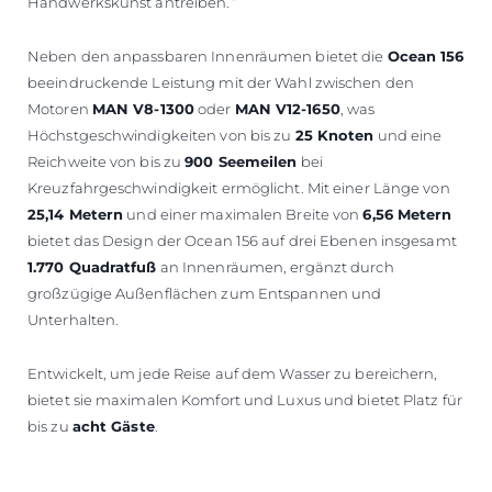
Handwerkskunst antreiben.“
Neben den anpassbaren Innenräumen bietet die
Ocean 156
beeindruckende Leistung mit der Wahl zwischen den
Motoren
MAN V8-1300
oder
MAN V12-1650
, was
Höchstgeschwindigkeiten von bis zu
25 Knoten
und eine
Reichweite von bis zu
900 Seemeilen
bei
Kreuzfahrgeschwindigkeit ermöglicht. Mit einer Länge von
25,14 Metern
und einer maximalen Breite von
6,56 Metern
bietet das Design der Ocean 156 auf drei Ebenen insgesamt
1.770 Quadratfuß
an Innenräumen, ergänzt durch
großzügige Außenflächen zum Entspannen und
Unterhalten.
Entwickelt, um jede Reise auf dem Wasser zu bereichern,
bietet sie maximalen Komfort und Luxus und bietet Platz für
bis zu
acht Gäste
.