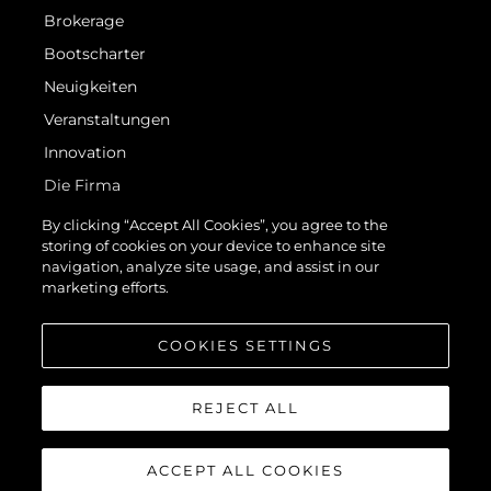
Brokerage
Bootscharter
Neuigkeiten
Veranstaltungen
Innovation
Die Firma
Das Team
By clicking “Accept All Cookies”, you agree to the
storing of cookies on your device to enhance site
Lifestyle
navigation, analyze site usage, and assist in our
Geschichte
marketing efforts.
Bewerten Sie Ihr Boot
COOKIES SETTINGS
REJECT ALL
ACCEPT ALL COOKIES
© 2026 Sunseeker London Group.Alle Rechte vorbehalten.