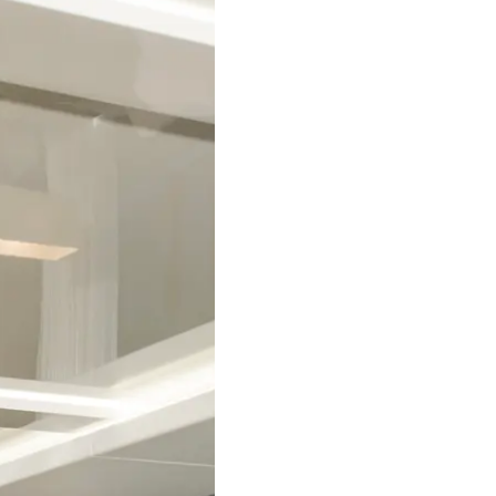
Die Firm
RECRUITING
Das Tea
Lifestyle
Geschich
Bewerten