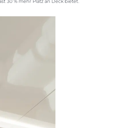
t 30 % mehr Platz an Deck bietet.
Rechtliches
Die Fi
DATENSCHUTZRICHTLINIE
Brokera
ERKLÄRUNG ZUR
Bootscha
MODERNEN SKLAVEREI
Neuigkei
ALLGEMEINE
Veransta
GESCHÄFTSBEDINGUNGEN
Innovati
COOKIE POLITIK