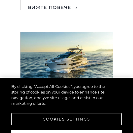
ВИЖТЕ ПОВЕЧЕ
By clicking “Accept All Cookies”, you agree to the
storing of cookies on your device to enhance site
СЪБИТИЯ
navigation, analyze site usage, and assist in our
marketing efforts.
SUNSEEKER EXHIBIT
AT THE 2024 BRITISH
MOTOR YACHT SHOW
COOKIES SETTINGS
WITH A SUPERB LINE-
UP OF LUXURY