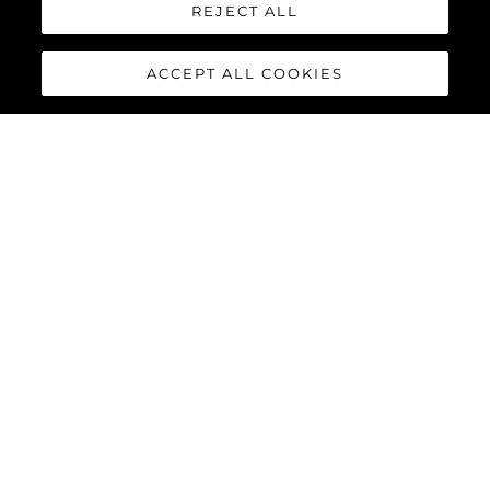
YACHTS
REJECT ALL
ВИЖТЕ ПОВЕЧЕ
ACCEPT ALL COOKIES
СЪБИТИЯ
SUNSEEKER DISPLAY
A TRIO OF YACHTS AT
THE PALMA
INTERNATIONAL BOAT
SHOW
ВИЖТЕ ПОВЕЧЕ