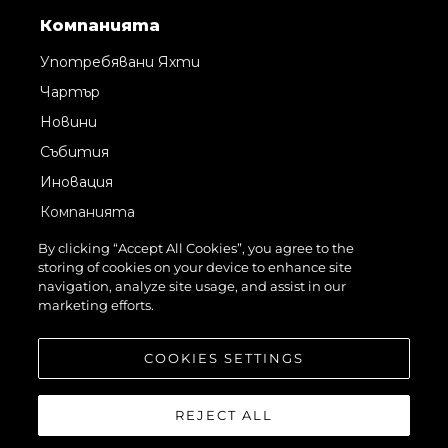
Компанията
Употребявани Яхти
Чартър
Новини
Събития
Иновация
Компанията
Екипът
By clicking “Accept All Cookies”, you agree to the
storing of cookies on your device to enhance site
Лайфстайл
navigation, analyze site usage, and assist in our
Наследство
marketing efforts.
Оценете Вашата Яхта
COOKIES SETTINGS
REJECT ALL