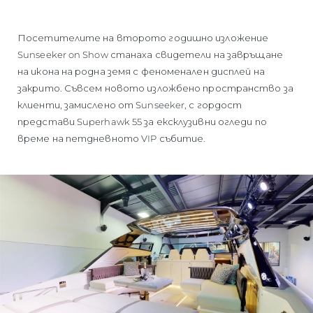
Посетителите на второто годишно изложение
Sunseeker on Show станаха свидетели на завръщане
на икона на родна земя с феноменален дисплей на
закрито. Съвсем новото изложбено пространство за
клиенти, замислено от Sunseeker, с гордост
представи Superhawk 55 за ексклузивни огледи по
време на петдневното VIP събитие.