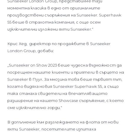
Sunseeker London Group, представихме тази
моментна класика в едно от оригиналните
производствени съоръжения на Sunseeker. Superhawk
55 беше в страхотна компания, с още осем
изключителни изложени яхти Sunseeker.“
Крис Хед, директор по продажбите в Sunseeker
London Group, добави:
„Sunseeker on Show 2023 беше чудесна възможност да
посрещнем нашите клиенти и приятели в сърцето на
Sunseeker в Пуул. За мнозина това беше първият път,
когато видяха новия Sunseeker Superhawk 55, а също
така станаха свидетели на впечатляващото
разширение на нашето Showcase съоръжение, с което
сме изключително горди.“
В допълнение към разглеждането на флота от нови
яхти Sunseeker, посетителите изпитаха