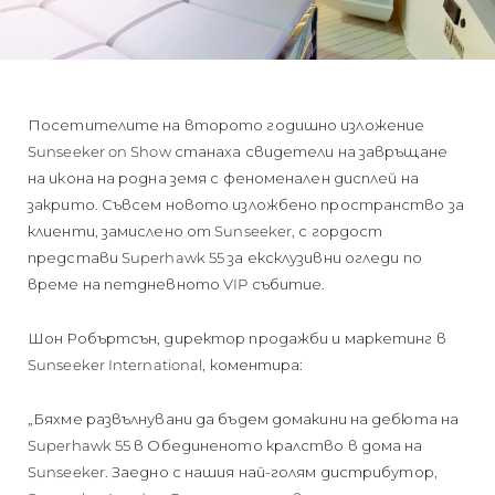
Посетителите на второто годишно изложение
Sunseeker on Show станаха свидетели на завръщане
на икона на родна земя с феноменален дисплей на
закрито. Съвсем новото изложбено пространство за
клиенти, замислено от Sunseeker, с гордост
представи Superhawk 55 за ексклузивни огледи по
време на петдневното VIP събитие.
Шон Робъртсън, директор продажби и маркетинг в
Sunseeker International, коментира:
„Бяхме развълнувани да бъдем домакини на дебюта на
Superhawk 55 в Обединеното кралство в дома на
Sunseeker. Заедно с нашия най-голям дистрибутор,